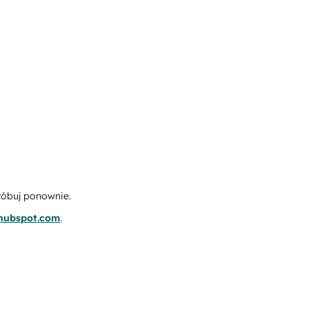
róbuj ponownie.
.hubspot.com
.