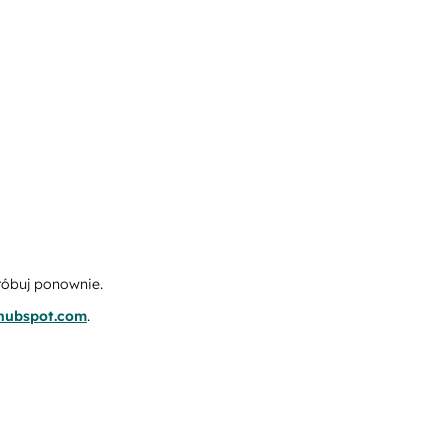
róbuj ponownie.
.hubspot.com
.