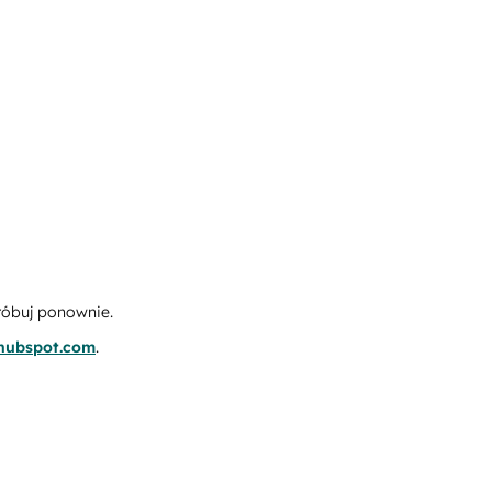
róbuj ponownie.
.hubspot.com
.