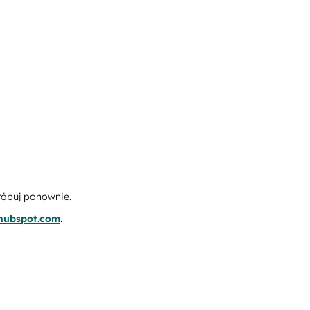
róbuj ponownie.
.hubspot.com
.