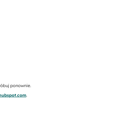
róbuj ponownie.
.hubspot.com
.