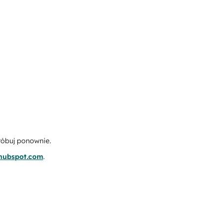
róbuj ponownie.
.hubspot.com
.