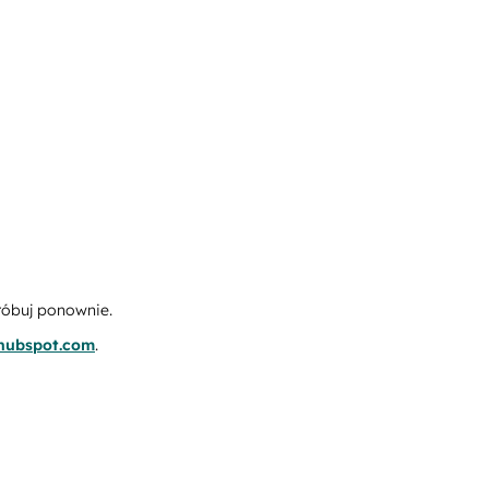
róbuj ponownie.
.hubspot.com
.