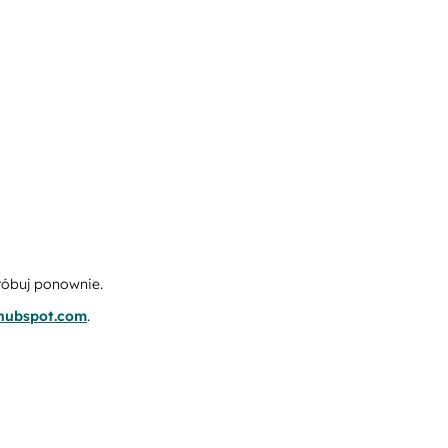
róbuj ponownie.
.hubspot.com
.