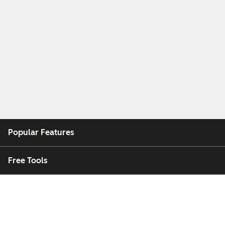
Popular Features
Free Tools
Company
Customers