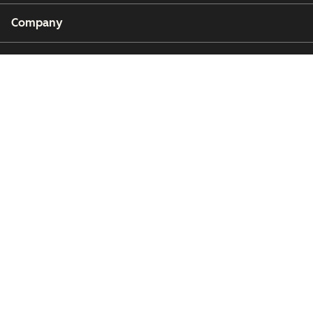
Company
Customers
Partners
Copyright © 2026 HubSpot, Inc.
Legal Center
Privacy Policy
Security