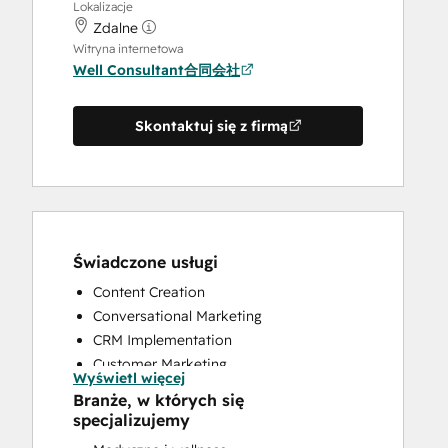
Lokalizacje
Zdalne
Witryna internetowa
Well Consultant合同会社
Skontaktuj się z firmą
Świadczone usługi
Content Creation
Conversational Marketing
CRM Implementation
Customer Marketing
Wyświetl więcej
Customer Survey and Analysis
Branże, w których się
Email Marketing
specjalizujemy
Full Inbound Marketing Services