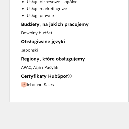
Usługi biznesowe – ogólne
Paid Advertising
Usługi marketingowe
Programmable Automation
Usługi prawne
Budżety, na jakich pracujemy
Dowolny budżet
Obsługiwane języki
Japoński
Regiony, które obsługujemy
APAC, Azja i Pacyfik
Certyfikaty HubSpot
Inbound Sales