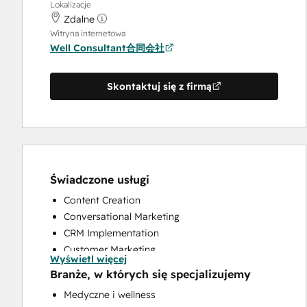
Lokalizacje
Zdalne
Witryna internetowa
Well Consultant合同会社
Skontaktuj się z firmą
Świadczone usługi
Content Creation
Conversational Marketing
CRM Implementation
Customer Marketing
Wyświetl więcej
Customer Survey and Analysis
Branże, w których się specjalizujemy
Email Marketing
Medyczne i wellness
Full Inbound Marketing Services