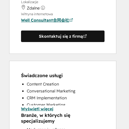
Lokalizacje
Zdalne
Witryna internetowa
Well Consultant合同会社
Skontaktuj się z firmą
Świadczone usługi
Content Creation
Conversational Marketing
CRM Implementation
Customer Marketing
Wyświetl więcej
Customer Survey and Analysis
Branże, w których się
Email Marketing
specjalizujemy
Full Inbound Marketing Services