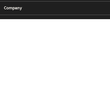
Company
Customers
Partners
Copyright © 2026 HubSpot, Inc.
Legal Center
Privacy Policy
Security