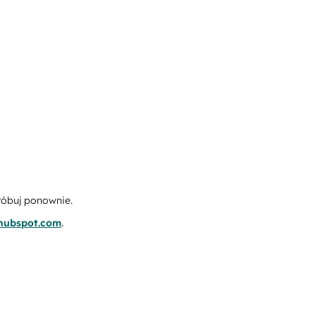
róbuj ponownie.
.hubspot.com
.