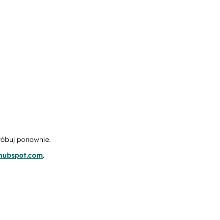
róbuj ponownie.
.hubspot.com
.