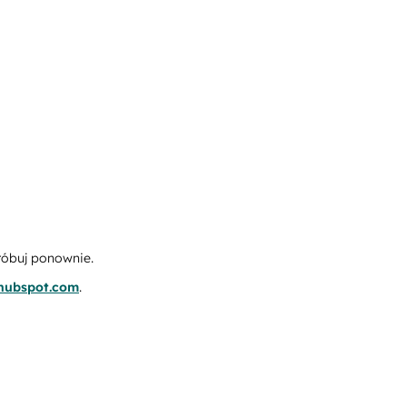
róbuj ponownie.
.hubspot.com
.