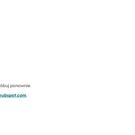
róbuj ponownie.
.hubspot.com
.