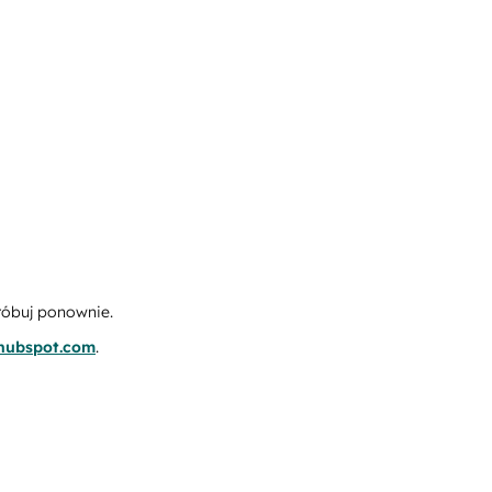
róbuj ponownie.
.hubspot.com
.