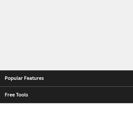
Popular Features
Free Tools
Company
Customers