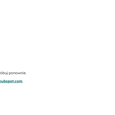
róbuj ponownie.
.hubspot.com
.