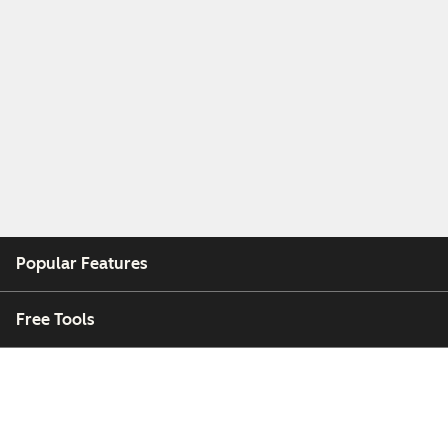
Popular Features
Free Tools
Company
Customers