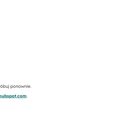
róbuj ponownie.
.hubspot.com
.