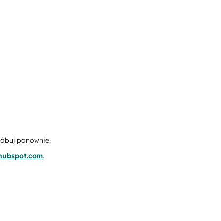
róbuj ponownie.
.hubspot.com
.