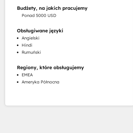
Synchronizacja sprzedaży i
Budżety, na jakich pracujemy
marketingu
Ponad 5000 USD
Szkolenie obsługi klienta
Szkolenie w zakresie sukcesu klienta
Obsługiwane języki
Tworzenie baz wiedzy
Angielski
Hindi
Rumuński
Regiony, które obsługujemy
EMEA
Wdrażanie centrum pomocy
Ameryka Północna
Wdrażanie systemu CRM
Wdrożenie HubSpot
Wsparcie sprzedaży