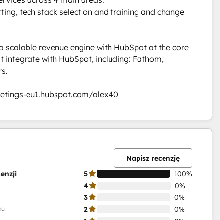
ing, tech stack selection and training and change 
a scalable revenue engine with HubSpot at the core 
t integrate with HubSpot, including: Fathom, 
. 

meetings-eu1.hubspot.com/alex40
Ukończono
Ukończono
Ukończono
Ukończono
Ukończono
0%
0%
0%
0%
100%
Napisz recenzję
enzji
5
100%
4
0%
3
0%
ku
2
0%