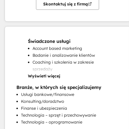
Skontaktuj się z firmą
Świadczone usługi
Account based marketing
Badanie i analizowanie klientów
Coaching i szkolenia w zakresie
sprzedaży
Wyświetl więcej
Kompleksowe usługi marketingowe
Inbound
Branże, w których się specjalizujemy
Marketing konsumencki
Usługi bankowe/finansowe
Marketing za pośrednictwem poczty
Konsulting/doradztwo
elektronicznej
Finanse i ubezpieczenia
Migracja systemu CRM
Technologia – sprzęt i przechowywanie
Niestandardowe integracje API
Technologia – oprogramowanie
Programowa automatyzacja