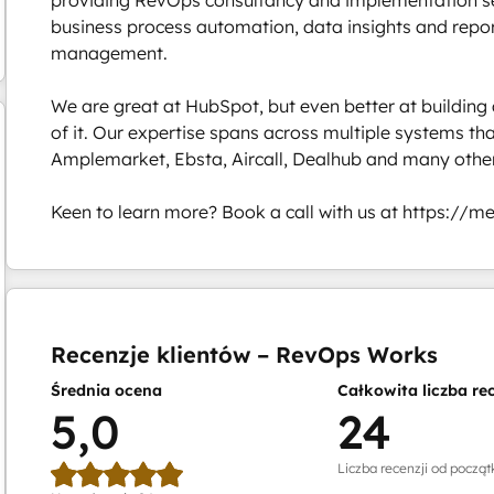
business process automation, data insights and report
management. 

We are great at HubSpot, but even better at building 
of it. Our expertise spans across multiple systems tha
Amplemarket, Ebsta, Aircall, Dealhub and many others
Keen to learn more? Book a call with us at https://
Obecnie jesteś
Strona
Strona
Strona
Recenzje klientów – RevOps Works
Średnia ocena
Całkowita liczba rec
5,0
24
Liczba recenzji od począt