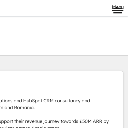
Menu
ations and HubSpot CRM consultancy and 
om and Romania. 

upport their revenue journey towards £50M ARR by 
vices across 4 main areas:
