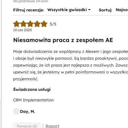
Na podstawie 24 ocen
Wszystkie gwiazdki
Najno
Filtruj recenzje:
Sortuj:
5/5
10 cze 2025
Niesamowita praca z zespołem AE
Moje doświadczenia ze współpracy z Alexem i jego zespołe
i oboje byli niezwykle pomocni. Są bardzo proaktywni, poz
zapewniając, że ich praca jest najlepsza z możliwych. Zaw
upewnić się, że jesteśmy w pełni poinformowani o wszystki
przyjemność.
Świadczone usługi
CRM Implementation
Day, M.
Raport
Pomocne (0)