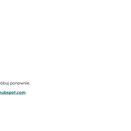
róbuj ponownie.
.hubspot.com
.