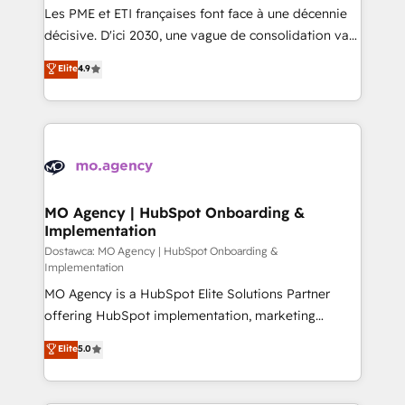
and implementation. - Pre-built and custom
Les PME et ETI françaises font face à une décennie
integrations across your full tech stack. - Custom
décisive. D'ici 2030, une vague de consolidation va
object setup, CMS builds, and full-funnel automation.
recomposer le marché. Seules survivront les
Elite
4.9
- Dashboards, lifecycle campaigns, and lead
entreprises qui auront réussi leur transformation. Le
nurturing sequences. - Cross-hub setup across
problème ? 58% des dirigeants savent que l'IA est
Marketing, Sales, Operations, and Service Hubs. -
vitale pour leur survie. Mais 57% n'ont aucune
Ongoing optimization, managed support, and
stratégie. Et 43% ne maîtrisent même pas leurs
scalable retainers. Let’s make HubSpot your most
données. C'est le paradoxe français : conscience
powerful growth engine. Built to convert, scale, and
totale, action nulle. La solution s'appelle l'Entreprise
drive results.
Augmentée. Ce n'est pas une entreprise qui utilise
MO Agency | HubSpot Onboarding &
Implementation
l'IA. C'est une organisation qui a réussi la symbiose
entre l'expertise humaine et l'intelligence artificielle.
Dostawca: MO Agency | HubSpot Onboarding &
Implementation
Pas pour remplacer l'humain, mais pour l'augmenter.
MO Agency is a HubSpot Elite Solutions Partner
Chez Ideagency, nous accompagnons cette
offering HubSpot implementation, marketing
transformation. D'abord les fondations : des
automation, CRM and RevOps consulting, B2B SEO,
données unifiées, des processus alignés. Ensuite
Elite
5.0
paid media, content marketing, AEO and GEO (AI
l'augmentation : l'IA là où elle crée de la valeur. Et
search optimisation), and HubSpot Content Hub and
surtout : l'humain qui reste au centre. Parce que la
WordPress development. We work with enterprise
vraie performance vient de l'intérieur. Act Inside.