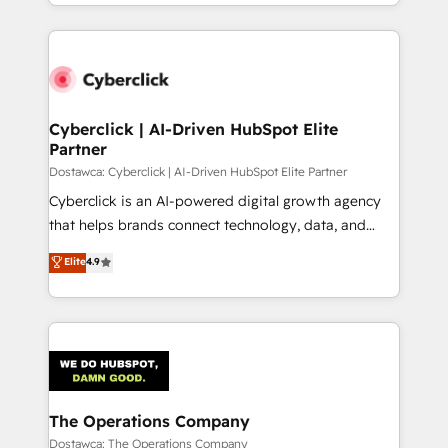
Canada, we’ve delivered thousands of successful
inefficiencies. Using HubSpot tools and data-driven
HubSpot projects for mid-market and enterprise
strategies, we create scalable solutions that
clients worldwide, with over 10 years experience. We
maximize profitability and adapt to your goals.
combine HubSpot, data, and AI to design connected
go-to-market systems that align people, process,
and technology for predictable, scalable revenue
Cyberclick | AI-Driven HubSpot Elite
Partner
growth. Our expertise spans RevOps, CRM and data
architecture, AI enablement, and strategic marketing,
Dostawca: Cyberclick | AI-Driven HubSpot Elite Partner
delivered through our proprietary FLAIR framework
Cyberclick is an AI-powered digital growth agency
for responsible AI adoption. As a HubSpot Elite
that helps brands connect technology, data, and
Partner and ISO 27001:2022 certified consultancy,
creativity to achieve measurable results. Founded in
Elite
4.9
we blend strategy, creativity, and technology to help
Barcelona and operating across Spain, LATAM, and
organisations scale smarter and grow stronger.
the UK, we support global companies in building
smarter marketing, sales, and customer success
strategies. As the only HubSpot Elite Partner in
Iberia (Spain & Portugal), we combine human insight
with intelligent automation to drive sustainable
growth. Our multidisciplinary team designs solutions
The Operations Company
that simplify complexity, boost performance, and
Dostawca: The Operations Company