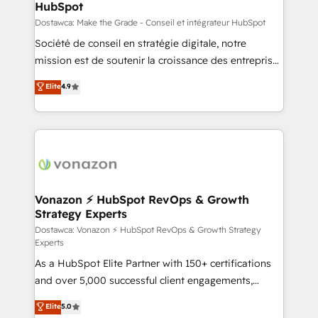
HubSpot
is to empower you to unlock HubSpot’s full potential
—faster. Through expert training, unmatched
Dostawca: Make the Grade - Conseil et intégrateur HubSpot
responsiveness, and ongoing support, we equip
Société de conseil en stratégie digitale, notre
your team to adopt new systems with confidence
mission est de soutenir la croissance des entreprises
and achieve a unified, data-driven approach to
B2B à travers l’acquisition de nouveaux clients,
Elite
4.9
customer engagement.
l'intégration CRM et le développement des revenus
auprès de vos comptes existants. En France et à
l'international, nous travaillons avec des ETI
ambitieuses, des grands groupes voulant aller au-
delà d’une simple transformation digitale et des
startups florissantes. Nos 3 grandes expertises sont :
➤ L’intégration de CRM et de méthodologie RevOps
Vonazon ⚡ HubSpot RevOps & Growth
Strategy Experts
pour aligner les équipes marketing, commerciales et
support client (data migration, synchronisation API,
Dostawca: Vonazon ⚡ HubSpot RevOps & Growth Strategy
Experts
audit et maintenance) ➤ La création de sites internet
As a HubSpot Elite Partner with 150+ certifications
de conversion qui transforment les visiteurs en
and over 5,000 successful client engagements,
opportunités d'affaires ➤ La mise en place de
Vonazon turns marketing complexity into
stratégies d'acquisition marketing (SEO, SEA,
Elite
5.0
measurable, scalable growth. From onboarding to
inbound, automatisation marketing, ABM, IA,