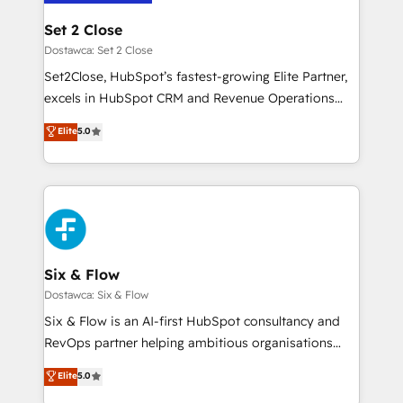
architecture 🔗 CRM migrations & End to end
Solo continúas si ves valor real en los primeros 14
integrations 🤖 AI workflows & enrichment 📘 Team
Set 2 Close
días.
enablement & company-wide adoption We create
Dostawca: Set 2 Close
HubSpot environments that teams use with
Set2Close, HubSpot’s fastest-growing Elite Partner,
confidence and that leadership can rely on for
excels in HubSpot CRM and Revenue Operations
scalable revenue insights.
(RevOps) services to boost B2B sales and growth.
Elite
5.0
As a top HubSpot Elite Partner, we specialize in
custom HubSpot CRM solutions. Our experts design,
implement, and optimize systems to enhance user
experience, functionality, and adoption across sales,
marketing, and service teams. From setup to
refinement, we streamline workflows, improve lead
management, and speed up deal closures. With 500+
Six & Flow
projects completed, our Agile approach ensures your
Dostawca: Six & Flow
HubSpot CRM drives measurable results. Our
Six & Flow is an AI-first HubSpot consultancy and
RevOps services align your sales, marketing, and
RevOps partner helping ambitious organisations
customer success teams for peak performance. We
grow with clarity, confidence, and intelligence.
Elite
5.0
optimize the revenue lifecycle—lead generation to
Operating across the UK, Netherlands, Ireland, and
retention—by refining processes and eliminating