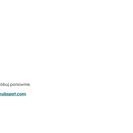
róbuj ponownie.
.hubspot.com
.