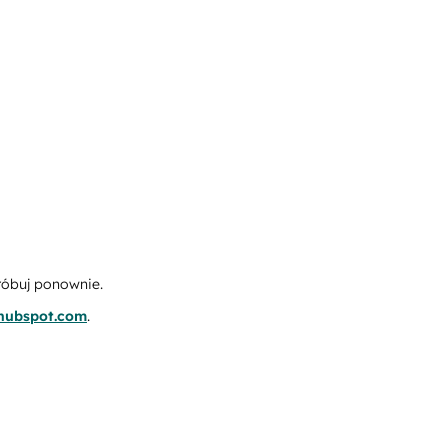
róbuj ponownie.
.hubspot.com
.