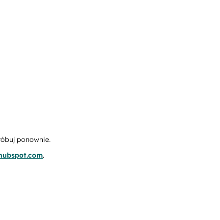
róbuj ponownie.
.hubspot.com
.