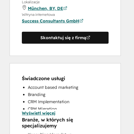
Lokalizacje
München, BY, DE
Witryna internetowa
Success Consultants GmbH
Skontaktuj się z firmą
Świadczone usługi
Account based marketing
Branding
CRM Implementation
CRM Migration
Wyświetl więcej
Customer Marketing
Branże, w których się
Customer Success Training
specjalizujemy
Full Inbound Marketing Services