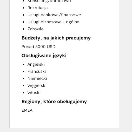
Konsulting/doradztwo
HubSpot Onboarding
Rekrutacja
Sales and Marketing Alignment
Usługi bankowe/finansowe
Sales Coaching and Training
Usługi biznesowe – ogólne
Sales Enablement
Zdrowie
Budżety, na jakich pracujemy
Ponad 5000 USD
Obsługiwane języki
Angielski
Francuski
Niemiecki
Węgierski
Włoski
Regiony, które obsługujemy
EMEA