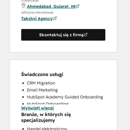
Lokalizacje
Ahmedabad, Gujarat, IN
Witryna internetowa
Takshvi Agency
Skontaktuj się z firmą
Świadczone usługi
CRM Migration
Email Marketing
HubSpot Academy Guided Onboarding
HubSpot Onboarding
Wyświetl więcej
Paid Advertising
Branże, w których się
Programmable Automation
specjalizujemy
Sales and Marketing Alignment
Handel elektroniczny