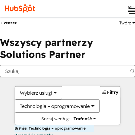
Me
Twórz
Wstecz
Wszyscy partnerzy
Solutions Partner
Filtry
Wybierz usługi
Technologia – oprogramowanie
Sortuj według:
Trafność
Branże: Technologia – oprogramowanie