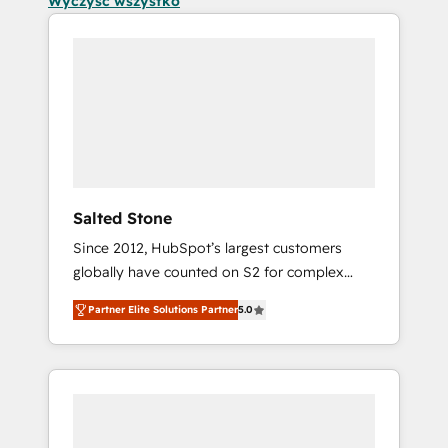
Wyczyść wszystko
Salted Stone
Since 2012, HubSpot’s largest customers
globally have counted on S2 for complex
migrations, change management, systems
Partner Elite Solutions Partner
5.0
integration, and creative solutions that
deliver measurable impact and transform
brand experiences As one of the few full-
service creative agencies in the HubSpot
ecosystem, we blend strategy, technology, &
award-winning design to build scalable,