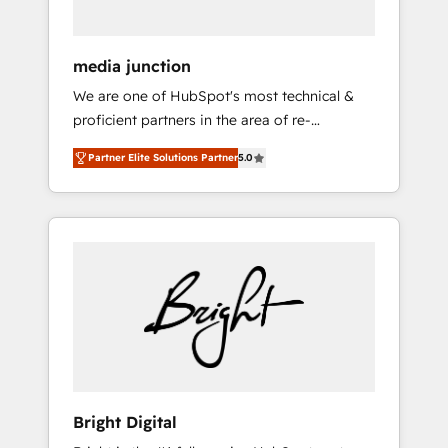
media junction
We are one of HubSpot's most technical &
proficient partners in the area of re-
platforming, website design & development.
Partner Elite Solutions Partner
5.0
We specialize in multi-hub implementations
for mid-market & enterprise companies. We
are woman-owned, powered by coffee, and
we ❤️ dogs. We produce award-winning work
for our clients. 🏆2023 Technical Expertise
Impact Award 🏆2022 Technical Expertise
Impact Award 🏆2022 Platform Migration
Excellence Impact Award 🏆2020 Elite
Solutions Partner 🏆2019 Integrations
HubSpot Impact Award 🏆2019 Marketing
Enablement HubSpot Impact Award 🏆2018
Bright Digital
Website Design HubSpot Impact Award 🏆