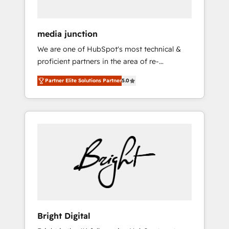
media junction
We are one of HubSpot's most technical &
proficient partners in the area of re-
platforming, website design & development.
Partner Elite Solutions Partner
5.0
We specialize in multi-hub implementations
for mid-market & enterprise companies. We
are woman-owned, powered by coffee, and
we ❤️ dogs. We produce award-winning work
for our clients. 🏆2023 Technical Expertise
Impact Award 🏆2022 Technical Expertise
Impact Award 🏆2022 Platform Migration
Excellence Impact Award 🏆2020 Elite
Solutions Partner 🏆2019 Integrations
HubSpot Impact Award 🏆2019 Marketing
Enablement HubSpot Impact Award 🏆2018
Bright Digital
Website Design HubSpot Impact Award 🏆