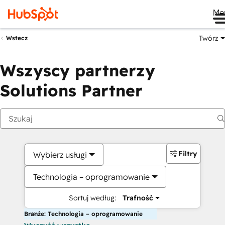
Me
Twórz
Wstecz
Wszyscy partnerzy
Solutions Partner
Filtry
Wybierz usługi
Technologia – oprogramowanie
Sortuj według:
Trafność
Branże: Technologia – oprogramowanie