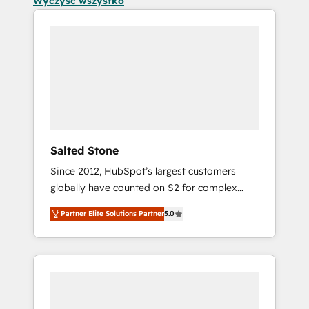
Wyczyść wszystko
Salted Stone
Since 2012, HubSpot’s largest customers
globally have counted on S2 for complex
migrations, change management, systems
Partner Elite Solutions Partner
5.0
integration, and creative solutions that
deliver measurable impact and transform
brand experiences As one of the few full-
service creative agencies in the HubSpot
ecosystem, we blend strategy, technology, &
award-winning design to build scalable,