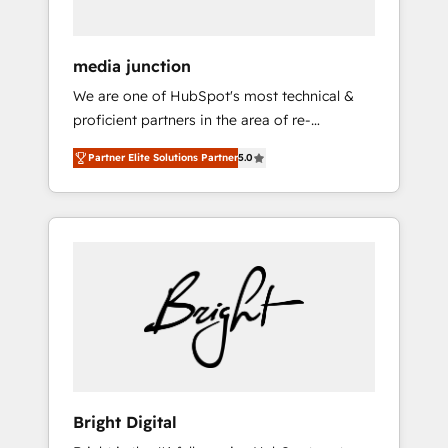
media junction
We are one of HubSpot's most technical &
proficient partners in the area of re-
platforming, website design & development.
Partner Elite Solutions Partner
5.0
We specialize in multi-hub implementations
for mid-market & enterprise companies. We
are woman-owned, powered by coffee, and
we ❤️ dogs. We produce award-winning work
for our clients. 🏆2023 Technical Expertise
Impact Award 🏆2022 Technical Expertise
Impact Award 🏆2022 Platform Migration
Excellence Impact Award 🏆2020 Elite
Solutions Partner 🏆2019 Integrations
HubSpot Impact Award 🏆2019 Marketing
Enablement HubSpot Impact Award 🏆2018
Bright Digital
Website Design HubSpot Impact Award 🏆