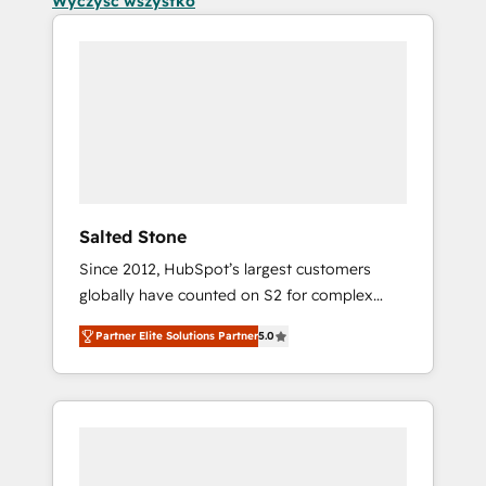
Wyczyść wszystko
Salted Stone
Since 2012, HubSpot’s largest customers
globally have counted on S2 for complex
migrations, change management, systems
Partner Elite Solutions Partner
5.0
integration, and creative solutions that
deliver measurable impact and transform
brand experiences As one of the few full-
service creative agencies in the HubSpot
ecosystem, we blend strategy, technology, &
award-winning design to build scalable,