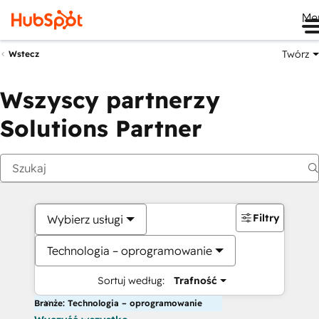
Me
Twórz
Wstecz
Wszyscy partnerzy
Solutions Partner
Filtry
Wybierz usługi
Technologia – oprogramowanie
Sortuj według:
Trafność
Branże: Technologia – oprogramowanie