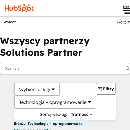
Me
Twórz
Wstecz
Wszyscy partnerzy
Solutions Partner
Filtry
Wybierz usługi
Technologia – oprogramowanie
Sortuj według:
Trafność
Branże: Technologia – oprogramowanie