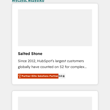
Wyczyść wszystko
Salted Stone
Since 2012, HubSpot’s largest customers
globally have counted on S2 for complex
migrations, change management, systems
Partner Elite Solutions Partner
5.0
integration, and creative solutions that
deliver measurable impact and transform
brand experiences As one of the few full-
service creative agencies in the HubSpot
ecosystem, we blend strategy, technology, &
award-winning design to build scalable,