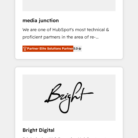
media junction
We are one of HubSpot's most technical &
proficient partners in the area of re-
platforming, website design & development.
Partner Elite Solutions Partner
5.0
We specialize in multi-hub implementations
for mid-market & enterprise companies. We
are woman-owned, powered by coffee, and
we ❤️ dogs. We produce award-winning work
for our clients. 🏆2023 Technical Expertise
Impact Award 🏆2022 Technical Expertise
Impact Award 🏆2022 Platform Migration
Excellence Impact Award 🏆2020 Elite
Solutions Partner 🏆2019 Integrations
HubSpot Impact Award 🏆2019 Marketing
Enablement HubSpot Impact Award 🏆2018
Bright Digital
Website Design HubSpot Impact Award 🏆