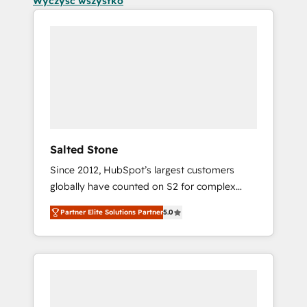
Wyczyść wszystko
Salted Stone
Since 2012, HubSpot’s largest customers
globally have counted on S2 for complex
migrations, change management, systems
Partner Elite Solutions Partner
5.0
integration, and creative solutions that
deliver measurable impact and transform
brand experiences As one of the few full-
service creative agencies in the HubSpot
ecosystem, we blend strategy, technology, &
award-winning design to build scalable,