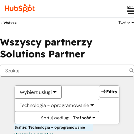
Me
Twórz
Wstecz
Wszyscy partnerzy
Solutions Partner
Filtry
Wybierz usługi
Technologia – oprogramowanie
Sortuj według:
Trafność
Branże: Technologia – oprogramowanie