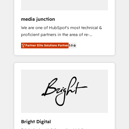
media junction
We are one of HubSpot's most technical &
proficient partners in the area of re-
platforming, website design & development.
Partner Elite Solutions Partner
5.0
We specialize in multi-hub implementations
for mid-market & enterprise companies. We
are woman-owned, powered by coffee, and
we ❤️ dogs. We produce award-winning work
for our clients. 🏆2023 Technical Expertise
Impact Award 🏆2022 Technical Expertise
Impact Award 🏆2022 Platform Migration
Excellence Impact Award 🏆2020 Elite
Solutions Partner 🏆2019 Integrations
HubSpot Impact Award 🏆2019 Marketing
Enablement HubSpot Impact Award 🏆2018
Bright Digital
Website Design HubSpot Impact Award 🏆