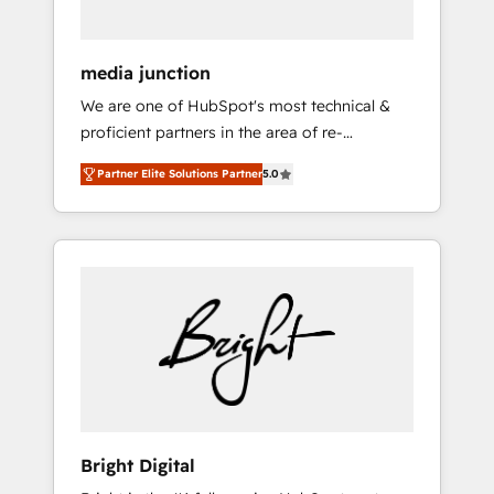
media junction
We are one of HubSpot's most technical &
proficient partners in the area of re-
platforming, website design & development.
Partner Elite Solutions Partner
5.0
We specialize in multi-hub implementations
for mid-market & enterprise companies. We
are woman-owned, powered by coffee, and
we ❤️ dogs. We produce award-winning work
for our clients. 🏆2023 Technical Expertise
Impact Award 🏆2022 Technical Expertise
Impact Award 🏆2022 Platform Migration
Excellence Impact Award 🏆2020 Elite
Solutions Partner 🏆2019 Integrations
HubSpot Impact Award 🏆2019 Marketing
Enablement HubSpot Impact Award 🏆2018
Bright Digital
Website Design HubSpot Impact Award 🏆