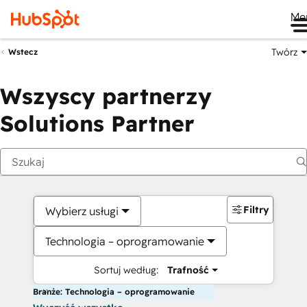
Me
Twórz
Wstecz
Wszyscy partnerzy
Solutions Partner
Filtry
Wybierz usługi
Technologia – oprogramowanie
Sortuj według:
Trafność
Branże: Technologia – oprogramowanie