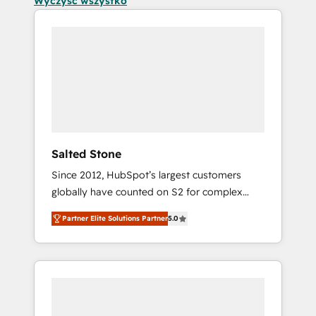
Wyczyść wszystko
Salted Stone
Since 2012, HubSpot’s largest customers
globally have counted on S2 for complex
migrations, change management, systems
Partner Elite Solutions Partner
5.0
integration, and creative solutions that
deliver measurable impact and transform
brand experiences As one of the few full-
service creative agencies in the HubSpot
ecosystem, we blend strategy, technology, &
award-winning design to build scalable,