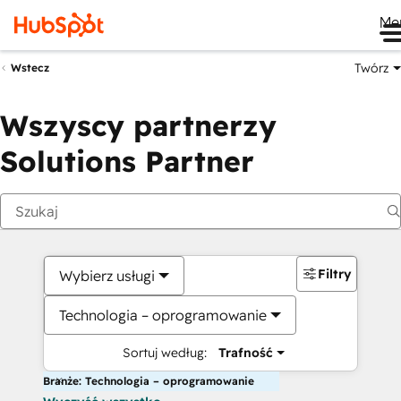
Me
Twórz
Wstecz
Wszyscy partnerzy
Solutions Partner
Filtry
Wybierz usługi
Technologia – oprogramowanie
Sortuj według:
Trafność
Branże: Technologia – oprogramowanie