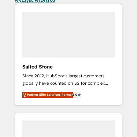
Wyczyść wszystko
Salted Stone
Since 2012, HubSpot’s largest customers
globally have counted on S2 for complex
migrations, change management, systems
Partner Elite Solutions Partner
5.0
integration, and creative solutions that
deliver measurable impact and transform
brand experiences As one of the few full-
service creative agencies in the HubSpot
ecosystem, we blend strategy, technology, &
award-winning design to build scalable,