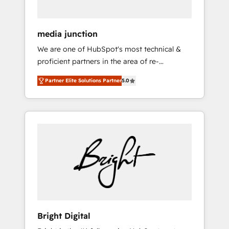
media junction
We are one of HubSpot's most technical &
proficient partners in the area of re-
platforming, website design & development.
Partner Elite Solutions Partner
5.0
We specialize in multi-hub implementations
for mid-market & enterprise companies. We
are woman-owned, powered by coffee, and
we ❤️ dogs. We produce award-winning work
for our clients. 🏆2023 Technical Expertise
Impact Award 🏆2022 Technical Expertise
Impact Award 🏆2022 Platform Migration
Excellence Impact Award 🏆2020 Elite
Solutions Partner 🏆2019 Integrations
HubSpot Impact Award 🏆2019 Marketing
Enablement HubSpot Impact Award 🏆2018
Bright Digital
Website Design HubSpot Impact Award 🏆