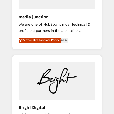
media junction
We are one of HubSpot's most technical &
proficient partners in the area of re-
platforming, website design & development.
Partner Elite Solutions Partner
5.0
We specialize in multi-hub implementations
for mid-market & enterprise companies. We
are woman-owned, powered by coffee, and
we ❤️ dogs. We produce award-winning work
for our clients. 🏆2023 Technical Expertise
Impact Award 🏆2022 Technical Expertise
Impact Award 🏆2022 Platform Migration
Excellence Impact Award 🏆2020 Elite
Solutions Partner 🏆2019 Integrations
HubSpot Impact Award 🏆2019 Marketing
Enablement HubSpot Impact Award 🏆2018
Bright Digital
Website Design HubSpot Impact Award 🏆