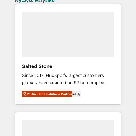
Wyczyść wszystko
Salted Stone
Since 2012, HubSpot’s largest customers
globally have counted on S2 for complex
migrations, change management, systems
Partner Elite Solutions Partner
5.0
integration, and creative solutions that
deliver measurable impact and transform
brand experiences As one of the few full-
service creative agencies in the HubSpot
ecosystem, we blend strategy, technology, &
award-winning design to build scalable,