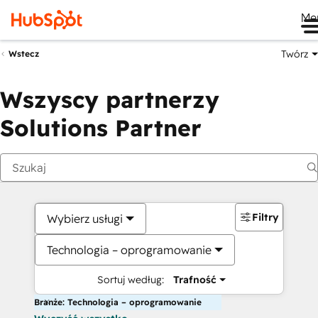
Me
Twórz
Wstecz
Wszyscy partnerzy
Solutions Partner
Filtry
Wybierz usługi
Technologia – oprogramowanie
Sortuj według:
Trafność
Branże: Technologia – oprogramowanie