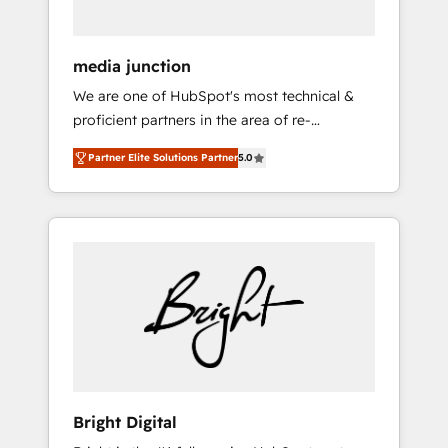
media junction
We are one of HubSpot's most technical &
proficient partners in the area of re-
platforming, website design & development.
Partner Elite Solutions Partner
5.0
We specialize in multi-hub implementations
for mid-market & enterprise companies. We
are woman-owned, powered by coffee, and
we ❤️ dogs. We produce award-winning work
for our clients. 🏆2023 Technical Expertise
Impact Award 🏆2022 Technical Expertise
Impact Award 🏆2022 Platform Migration
Excellence Impact Award 🏆2020 Elite
Solutions Partner 🏆2019 Integrations
HubSpot Impact Award 🏆2019 Marketing
Enablement HubSpot Impact Award 🏆2018
Bright Digital
Website Design HubSpot Impact Award 🏆