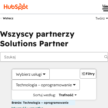
Me
Twórz
Wstecz
Wszyscy partnerzy
Solutions Partner
Filtry
Wybierz usługi
Technologia – oprogramowanie
Sortuj według:
Trafność
Branże: Technologia – oprogramowanie