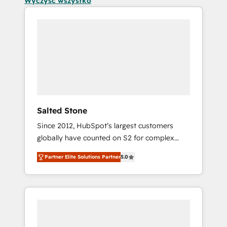
Wyczyść wszystko
Salted Stone
Since 2012, HubSpot’s largest customers
globally have counted on S2 for complex
migrations, change management, systems
Partner Elite Solutions Partner
5.0
integration, and creative solutions that
deliver measurable impact and transform
brand experiences As one of the few full-
service creative agencies in the HubSpot
ecosystem, we blend strategy, technology, &
award-winning design to build scalable,