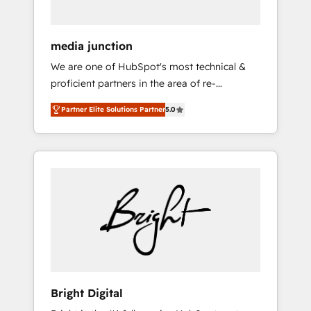
media junction
We are one of HubSpot's most technical &
proficient partners in the area of re-
platforming, website design & development.
Partner Elite Solutions Partner
5.0
We specialize in multi-hub implementations
for mid-market & enterprise companies. We
are woman-owned, powered by coffee, and
we ❤️ dogs. We produce award-winning work
for our clients. 🏆2023 Technical Expertise
Impact Award 🏆2022 Technical Expertise
Impact Award 🏆2022 Platform Migration
Excellence Impact Award 🏆2020 Elite
Solutions Partner 🏆2019 Integrations
HubSpot Impact Award 🏆2019 Marketing
Enablement HubSpot Impact Award 🏆2018
Bright Digital
Website Design HubSpot Impact Award 🏆