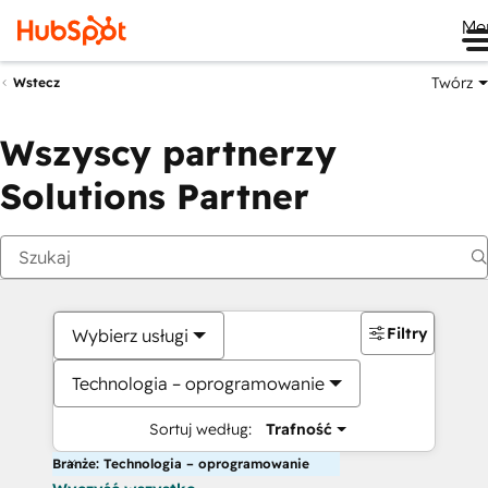
Me
Twórz
Wstecz
Wszyscy partnerzy
Solutions Partner
Filtry
Wybierz usługi
Technologia – oprogramowanie
Sortuj według:
Trafność
Branże: Technologia – oprogramowanie