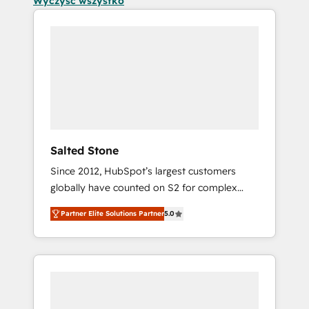
Wyczyść wszystko
Salted Stone
Since 2012, HubSpot’s largest customers
globally have counted on S2 for complex
migrations, change management, systems
Partner Elite Solutions Partner
5.0
integration, and creative solutions that
deliver measurable impact and transform
brand experiences As one of the few full-
service creative agencies in the HubSpot
ecosystem, we blend strategy, technology, &
award-winning design to build scalable,