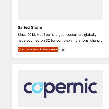
Salted Stone
Since 2012, HubSpot’s largest customers globally
have counted on S2 for complex migrations, change
management, systems integration, and creative
Partner Elite Solutions Partner
5.0
solutions that deliver measurable impact and
transform brand experiences As one of the few full-
service creative agencies in the HubSpot
ecosystem, we blend strategy, technology, & award-
winning design to build scalable, globally
regionalized HubSpot websites, integrated
marketing campaigns, & RevOps frameworks that
fuel long-term success We connect the entire
customer lifecycle through seamless integrations,
ensure long-term adoption with change-