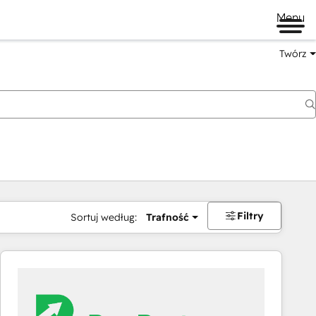
Menu
Twórz
na
Filtry
Sortuj według:
Trafność