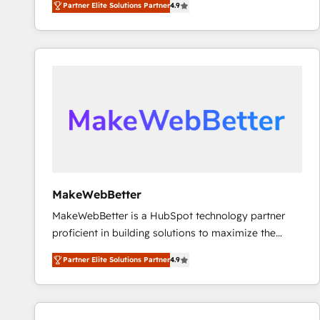
Partner Elite Solutions Partner
4.9
marketing automation, Growth, Revops, CRM et
webdesign. Markentive is both a consulting firm, a
digital agency and an integrator. With over 115
experts in marketing automation, growth, revops,
CRM and webdesign (We focus on EMEA - USA
customers).
MakeWebBetter
MakeWebBetter is a HubSpot technology partner
proficient in building solutions to maximize the
operational efficiency of HubSpot. The fastest-
Partner Elite Solutions Partner
4.9
growing tech-enabler & facilitator, MakeWebBetter,
hands you the blend of HubSpot expertise &
eminent solutions & integrations. Trust us to
streamline your HubSpot experience. 🚀HubSpot