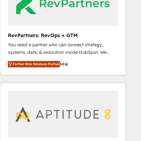
RevPartners: RevOps + GTM
You need a partner who can connect strategy,
systems, data, & execution inside HubSpot. We
bridge the gap where most agencies fall short by
Partner Elite Solutions Partner
5.0
combining GTM strategy with technical execution to
solve the right problem with the right solution. As the
only firm in the world to hold Elite Partner
Accreditations with both HubSpot and Clay, our
clients gain a unique advantage in CRM architecture,
pipeline generation, data intelligence, and go-to-
market execution. Why B2B Businesses Choose RP: -
Secure: Soc2 compliant 🛡️ - Pricing: Implementations
starting at $1,5k 💵 - Speed: Launch in 14 days ⚡ -
Global: 75+ RPers across five continents 🌐 - Scale: