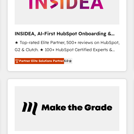
INSIDEA, AI-First HubSpot Onboarding &
RevOps
★ Top-rated Elite Partner, 500+ reviews on HubSpot,
G2 & Clutch. ★ 100+ HubSpot Certified Experts &
Trainers across the team ★ 1,500+ implementations
Partner Elite Solutions Partner
5.0
across five continents ★ AI-First, RevOps-led,
Onboarding obsessed ★ Company of the Year
2024/25 INSIDEA helps growing companies turn
HubSpot into a revenue engine. We onboard your
team, migrate your data, and build AI-powered
workflows that drive adoption from week one, in
your time zone. What we do ➤ Onboarding: Live in
weeks, with workflows built around your business,
not a template. ➤ Migration: Move from any legacy
CRM. Zero downtime, full data integrity. ➤