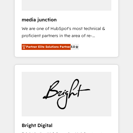
media junction
We are one of HubSpot's most technical &
proficient partners in the area of re-
platforming, website design & development.
Partner Elite Solutions Partner
5.0
We specialize in multi-hub implementations
for mid-market & enterprise companies. We
are woman-owned, powered by coffee, and
we ❤️ dogs. We produce award-winning work
for our clients. 🏆2023 Technical Expertise
Impact Award 🏆2022 Technical Expertise
Impact Award 🏆2022 Platform Migration
Excellence Impact Award 🏆2020 Elite
Solutions Partner 🏆2019 Integrations
HubSpot Impact Award 🏆2019 Marketing
Enablement HubSpot Impact Award 🏆2018
Bright Digital
Website Design HubSpot Impact Award 🏆