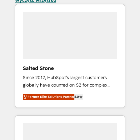
Wyczyść wszystko
Salted Stone
Since 2012, HubSpot’s largest customers
globally have counted on S2 for complex
migrations, change management, systems
Partner Elite Solutions Partner
5.0
integration, and creative solutions that
deliver measurable impact and transform
brand experiences As one of the few full-
service creative agencies in the HubSpot
ecosystem, we blend strategy, technology, &
award-winning design to build scalable,