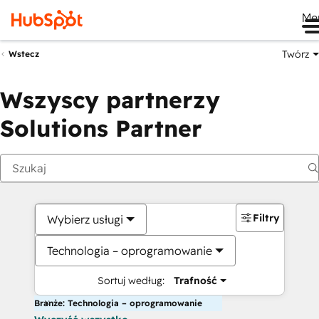
Me
Twórz
Wstecz
Wszyscy partnerzy
Solutions Partner
Filtry
Wybierz usługi
Technologia – oprogramowanie
Sortuj według:
Trafność
Branże: Technologia – oprogramowanie