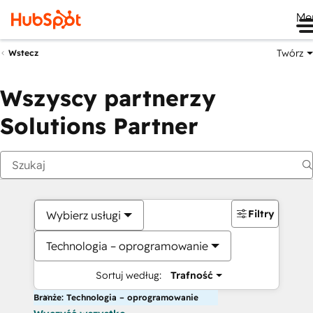
Me
Twórz
Wstecz
Wszyscy partnerzy
Solutions Partner
Filtry
Wybierz usługi
Technologia – oprogramowanie
Sortuj według:
Trafność
Branże: Technologia – oprogramowanie