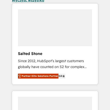
Wyczyść wszystko
Salted Stone
Since 2012, HubSpot’s largest customers
globally have counted on S2 for complex
migrations, change management, systems
Partner Elite Solutions Partner
5.0
integration, and creative solutions that
deliver measurable impact and transform
brand experiences As one of the few full-
service creative agencies in the HubSpot
ecosystem, we blend strategy, technology, &
award-winning design to build scalable,