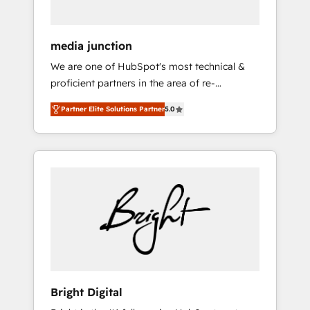
media junction
We are one of HubSpot's most technical &
proficient partners in the area of re-
platforming, website design & development.
Partner Elite Solutions Partner
5.0
We specialize in multi-hub implementations
for mid-market & enterprise companies. We
are woman-owned, powered by coffee, and
we ❤️ dogs. We produce award-winning work
for our clients. 🏆2023 Technical Expertise
Impact Award 🏆2022 Technical Expertise
Impact Award 🏆2022 Platform Migration
Excellence Impact Award 🏆2020 Elite
Solutions Partner 🏆2019 Integrations
HubSpot Impact Award 🏆2019 Marketing
Enablement HubSpot Impact Award 🏆2018
Bright Digital
Website Design HubSpot Impact Award 🏆