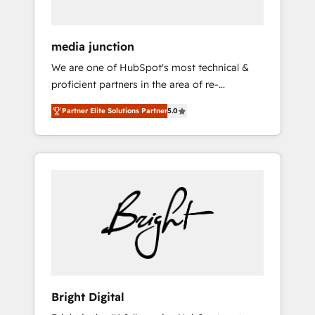
media junction
We are one of HubSpot's most technical &
proficient partners in the area of re-
platforming, website design & development.
Partner Elite Solutions Partner
5.0
We specialize in multi-hub implementations
for mid-market & enterprise companies. We
are woman-owned, powered by coffee, and
we ❤️ dogs. We produce award-winning work
for our clients. 🏆2023 Technical Expertise
Impact Award 🏆2022 Technical Expertise
Impact Award 🏆2022 Platform Migration
Excellence Impact Award 🏆2020 Elite
Solutions Partner 🏆2019 Integrations
HubSpot Impact Award 🏆2019 Marketing
Enablement HubSpot Impact Award 🏆2018
Bright Digital
Website Design HubSpot Impact Award 🏆