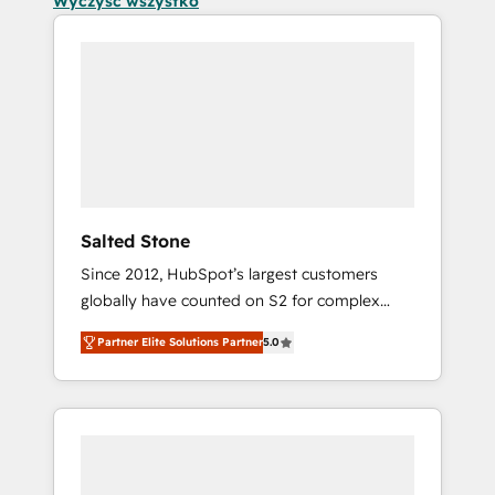
Wyczyść wszystko
Salted Stone
Since 2012, HubSpot’s largest customers
globally have counted on S2 for complex
migrations, change management, systems
Partner Elite Solutions Partner
5.0
integration, and creative solutions that
deliver measurable impact and transform
brand experiences As one of the few full-
service creative agencies in the HubSpot
ecosystem, we blend strategy, technology, &
award-winning design to build scalable,