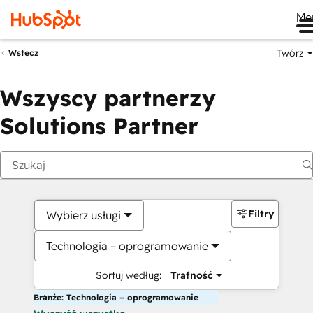
Me
Twórz
Wstecz
Wszyscy partnerzy
Solutions Partner
Filtry
Wybierz usługi
Technologia – oprogramowanie
Sortuj według:
Trafność
Branże: Technologia – oprogramowanie