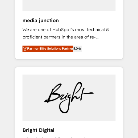
media junction
We are one of HubSpot's most technical &
proficient partners in the area of re-
platforming, website design & development.
Partner Elite Solutions Partner
5.0
We specialize in multi-hub implementations
for mid-market & enterprise companies. We
are woman-owned, powered by coffee, and
we ❤️ dogs. We produce award-winning work
for our clients. 🏆2023 Technical Expertise
Impact Award 🏆2022 Technical Expertise
Impact Award 🏆2022 Platform Migration
Excellence Impact Award 🏆2020 Elite
Solutions Partner 🏆2019 Integrations
HubSpot Impact Award 🏆2019 Marketing
Enablement HubSpot Impact Award 🏆2018
Bright Digital
Website Design HubSpot Impact Award 🏆