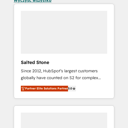
Wyczyść wszystko
Salted Stone
Since 2012, HubSpot’s largest customers
globally have counted on S2 for complex
migrations, change management, systems
Partner Elite Solutions Partner
5.0
integration, and creative solutions that
deliver measurable impact and transform
brand experiences As one of the few full-
service creative agencies in the HubSpot
ecosystem, we blend strategy, technology, &
award-winning design to build scalable,