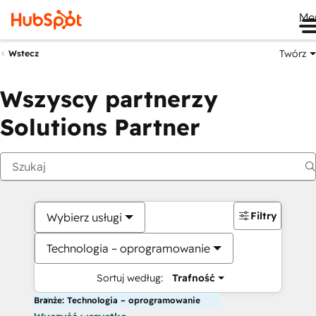
Me
Twórz
Wstecz
Wszyscy partnerzy
Solutions Partner
Filtry
Wybierz usługi
Technologia – oprogramowanie
Sortuj według:
Trafność
Branże: Technologia – oprogramowanie