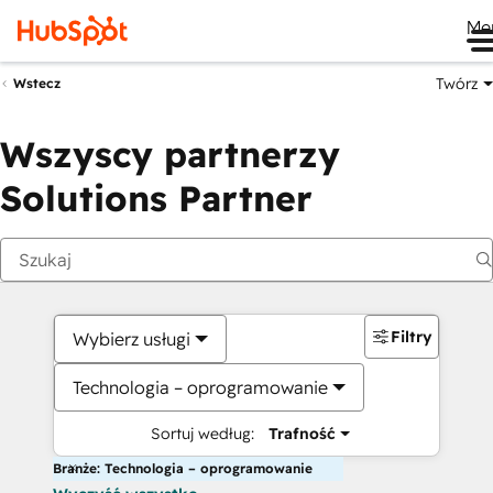
Me
Twórz
Wstecz
Wszyscy partnerzy
Solutions Partner
Filtry
Wybierz usługi
Technologia – oprogramowanie
Sortuj według:
Trafność
Branże: Technologia – oprogramowanie