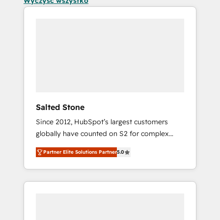
Wyczyść wszystko
Salted Stone
Since 2012, HubSpot’s largest customers
globally have counted on S2 for complex
migrations, change management, systems
Partner Elite Solutions Partner
5.0
integration, and creative solutions that
deliver measurable impact and transform
brand experiences As one of the few full-
service creative agencies in the HubSpot
ecosystem, we blend strategy, technology, &
award-winning design to build scalable,