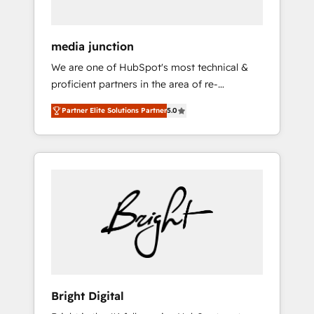
media junction
We are one of HubSpot's most technical &
proficient partners in the area of re-
platforming, website design & development.
Partner Elite Solutions Partner
5.0
We specialize in multi-hub implementations
for mid-market & enterprise companies. We
are woman-owned, powered by coffee, and
we ❤️ dogs. We produce award-winning work
for our clients. 🏆2023 Technical Expertise
Impact Award 🏆2022 Technical Expertise
Impact Award 🏆2022 Platform Migration
Excellence Impact Award 🏆2020 Elite
Solutions Partner 🏆2019 Integrations
HubSpot Impact Award 🏆2019 Marketing
Enablement HubSpot Impact Award 🏆2018
Bright Digital
Website Design HubSpot Impact Award 🏆