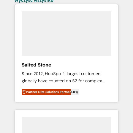
Wyczyść wszystko
Salted Stone
Since 2012, HubSpot’s largest customers
globally have counted on S2 for complex
migrations, change management, systems
Partner Elite Solutions Partner
5.0
integration, and creative solutions that
deliver measurable impact and transform
brand experiences As one of the few full-
service creative agencies in the HubSpot
ecosystem, we blend strategy, technology, &
award-winning design to build scalable,