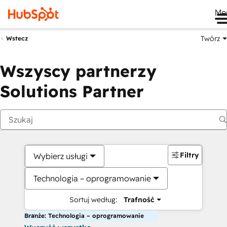
Me
Twórz
Wstecz
Wszyscy partnerzy
Solutions Partner
Filtry
Wybierz usługi
Technologia – oprogramowanie
Sortuj według:
Trafność
Branże: Technologia – oprogramowanie