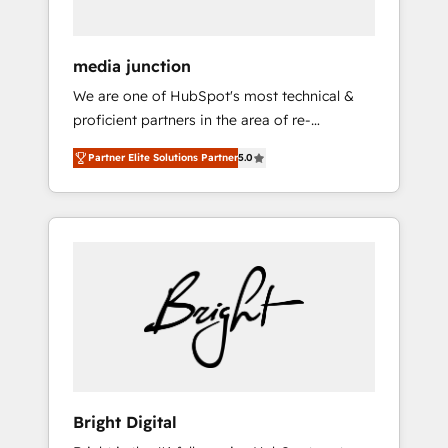
media junction
We are one of HubSpot's most technical &
proficient partners in the area of re-
platforming, website design & development.
Partner Elite Solutions Partner
5.0
We specialize in multi-hub implementations
for mid-market & enterprise companies. We
are woman-owned, powered by coffee, and
we ❤️ dogs. We produce award-winning work
for our clients. 🏆2023 Technical Expertise
Impact Award 🏆2022 Technical Expertise
Impact Award 🏆2022 Platform Migration
Excellence Impact Award 🏆2020 Elite
Solutions Partner 🏆2019 Integrations
HubSpot Impact Award 🏆2019 Marketing
Enablement HubSpot Impact Award 🏆2018
Bright Digital
Website Design HubSpot Impact Award 🏆