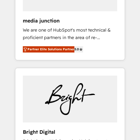
media junction
We are one of HubSpot's most technical &
proficient partners in the area of re-
platforming, website design & development.
Partner Elite Solutions Partner
5.0
We specialize in multi-hub implementations
for mid-market & enterprise companies. We
are woman-owned, powered by coffee, and
we ❤️ dogs. We produce award-winning work
for our clients. 🏆2023 Technical Expertise
Impact Award 🏆2022 Technical Expertise
Impact Award 🏆2022 Platform Migration
Excellence Impact Award 🏆2020 Elite
Solutions Partner 🏆2019 Integrations
HubSpot Impact Award 🏆2019 Marketing
Enablement HubSpot Impact Award 🏆2018
Bright Digital
Website Design HubSpot Impact Award 🏆