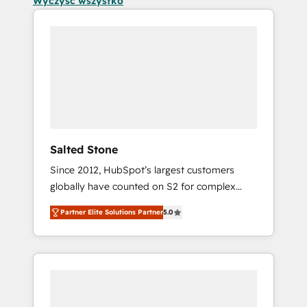
Wyczyść wszystko
Salted Stone
Since 2012, HubSpot’s largest customers
globally have counted on S2 for complex
migrations, change management, systems
Partner Elite Solutions Partner
5.0
integration, and creative solutions that
deliver measurable impact and transform
brand experiences As one of the few full-
service creative agencies in the HubSpot
ecosystem, we blend strategy, technology, &
award-winning design to build scalable,