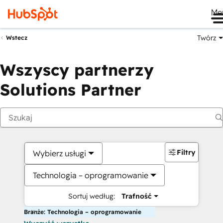
Me
Twórz
Wstecz
Wszyscy partnerzy
Solutions Partner
Filtry
Wybierz usługi
Technologia – oprogramowanie
Sortuj według:
Trafność
Branże: Technologia – oprogramowanie