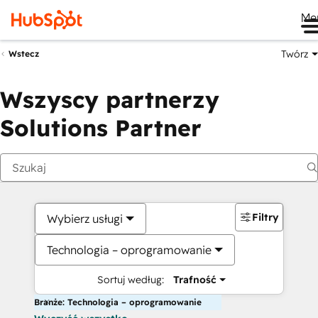
Me
Twórz
Wstecz
Wszyscy partnerzy
Solutions Partner
Filtry
Wybierz usługi
Technologia – oprogramowanie
Sortuj według:
Trafność
Branże: Technologia – oprogramowanie