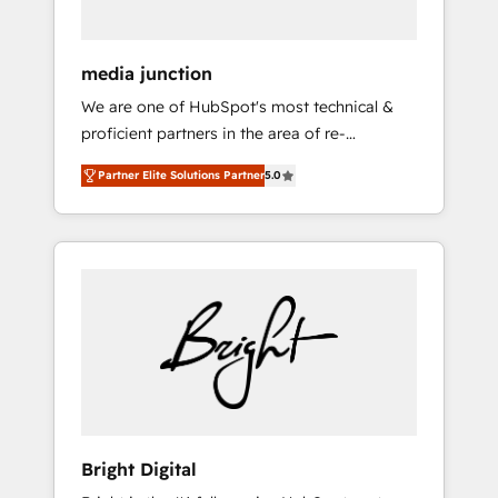
media junction
We are one of HubSpot's most technical &
proficient partners in the area of re-
platforming, website design & development.
Partner Elite Solutions Partner
5.0
We specialize in multi-hub implementations
for mid-market & enterprise companies. We
are woman-owned, powered by coffee, and
we ❤️ dogs. We produce award-winning work
for our clients. 🏆2023 Technical Expertise
Impact Award 🏆2022 Technical Expertise
Impact Award 🏆2022 Platform Migration
Excellence Impact Award 🏆2020 Elite
Solutions Partner 🏆2019 Integrations
HubSpot Impact Award 🏆2019 Marketing
Enablement HubSpot Impact Award 🏆2018
Bright Digital
Website Design HubSpot Impact Award 🏆