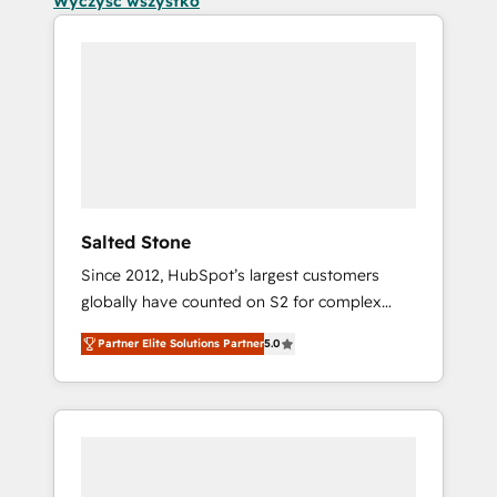
Wyczyść wszystko
Salted Stone
Since 2012, HubSpot’s largest customers
globally have counted on S2 for complex
migrations, change management, systems
Partner Elite Solutions Partner
5.0
integration, and creative solutions that
deliver measurable impact and transform
brand experiences As one of the few full-
service creative agencies in the HubSpot
ecosystem, we blend strategy, technology, &
award-winning design to build scalable,