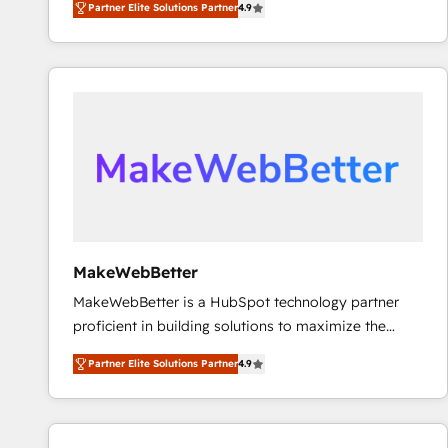
Partner Elite Solutions Partner
4.9
marketing automation, Growth, Revops, CRM et
webdesign. Markentive is both a consulting firm, a
digital agency and an integrator. With over 115
experts in marketing automation, growth, revops,
CRM and webdesign (We focus on EMEA - USA
customers).
MakeWebBetter
MakeWebBetter is a HubSpot technology partner
proficient in building solutions to maximize the
operational efficiency of HubSpot. The fastest-
Partner Elite Solutions Partner
4.9
growing tech-enabler & facilitator, MakeWebBetter,
hands you the blend of HubSpot expertise &
eminent solutions & integrations. Trust us to
streamline your HubSpot experience. 🚀HubSpot