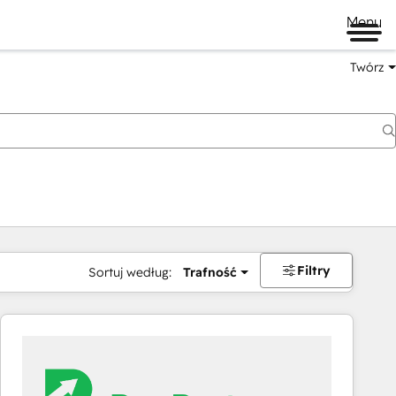
Menu
Twórz
na
Filtry
Sortuj według:
Trafność