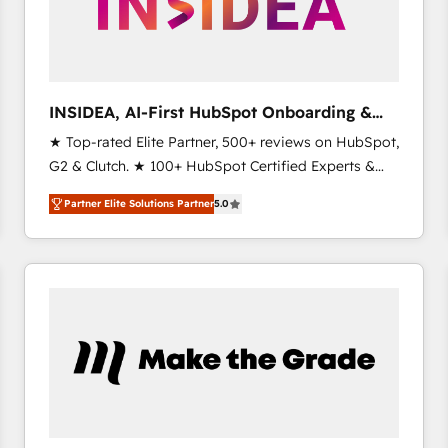
INSIDEA, AI-First HubSpot Onboarding &
RevOps
★ Top-rated Elite Partner, 500+ reviews on HubSpot,
G2 & Clutch. ★ 100+ HubSpot Certified Experts &
Trainers across the team ★ 1,500+ implementations
Partner Elite Solutions Partner
5.0
across five continents ★ AI-First, RevOps-led,
Onboarding obsessed ★ Company of the Year
2024/25 INSIDEA helps growing companies turn
HubSpot into a revenue engine. We onboard your
team, migrate your data, and build AI-powered
workflows that drive adoption from week one, in
your time zone. What we do ➤ Onboarding: Live in
weeks, with workflows built around your business,
not a template. ➤ Migration: Move from any legacy
CRM. Zero downtime, full data integrity. ➤