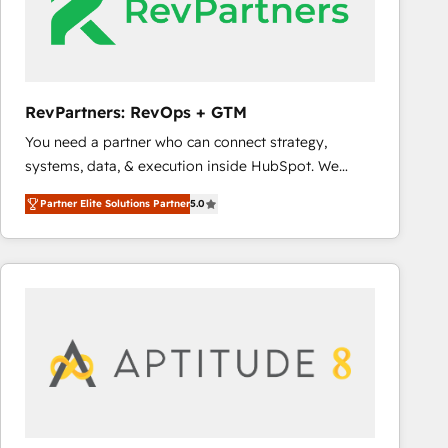
RevPartners: RevOps + GTM
You need a partner who can connect strategy,
systems, data, & execution inside HubSpot. We
bridge the gap where most agencies fall short by
Partner Elite Solutions Partner
5.0
combining GTM strategy with technical execution to
solve the right problem with the right solution. As the
only firm in the world to hold Elite Partner
Accreditations with both HubSpot and Clay, our
clients gain a unique advantage in CRM architecture,
pipeline generation, data intelligence, and go-to-
market execution. Why B2B Businesses Choose RP: -
Secure: Soc2 compliant 🛡️ - Pricing: Implementations
starting at $1,5k 💵 - Speed: Launch in 14 days ⚡ -
Global: 75+ RPers across five continents 🌐 - Scale: