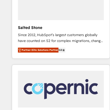
Salted Stone
Since 2012, HubSpot’s largest customers globally
have counted on S2 for complex migrations, change
management, systems integration, and creative
Partner Elite Solutions Partner
5.0
solutions that deliver measurable impact and
transform brand experiences As one of the few full-
service creative agencies in the HubSpot
ecosystem, we blend strategy, technology, & award-
winning design to build scalable, globally
regionalized HubSpot websites, integrated
marketing campaigns, & RevOps frameworks that
fuel long-term success We connect the entire
customer lifecycle through seamless integrations,
ensure long-term adoption with change-